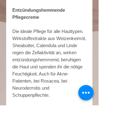
Entzündungshemmende
Pflegecreme
Die ideale Pflege für alle Hauttypen.
Wirkstoffextrakte aus Weizenkeimöl,
Sheabutter, Calendula und Linde
regen die Zellaktivität an, wirken
entzündungshemmend, beruhigen
die Haut und spenden ihr die nötige
Feuchtigkeit. Auch für Akne-
Patienten, bei Rosacea, bei
Neurodermitis und
Schuppenpflechte.
Anwendung
Morgens & abends nach der
Haupt - Wirkstoffe
Reinung auf das Gesicht auftragen.